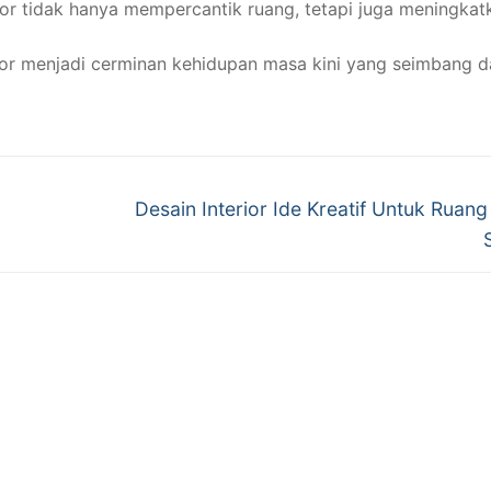
ior tidak hanya mempercantik ruang, tetapi juga meningkat
erior menjadi cerminan kehidupan masa kini yang seimbang 
Next
Desain Interior Ide Kreatif Untuk Ruang
post: