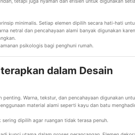
ndah, tetapi juga nyaman dan efisien untuk digunakan seti
insip minimalis. Setiap elemen dipilih secara hati-hati unt
arna netral dan pencahayaan alami banyak digunakan kare
angkan.
yamanan psikologis bagi penghuni rumah.
iterapkan dalam Desain
ran penting. Warna, tekstur, dan pencahayaan digunakan unt
enggunaan material alami seperti kayu dan batu menghadi
sering dipilih agar ruangan tidak terasa penuh.
adi kunci utama dalam proses perancangan. Elemen dekora