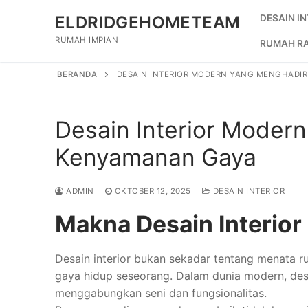
Lompat
ELDRIDGEHOMETEAM
DESAIN I
ke
konten
RUMAH IMPIAN
RUMAH R
BERANDA
DESAIN INTERIOR MODERN YANG MENGHADI
Desain Interior Moder
Kenyamanan Gaya
ADMIN
OKTOBER 12, 2025
DESAIN INTERIOR
Makna Desain Interio
Desain interior bukan sekadar tentang menata rua
gaya hidup seseorang. Dalam dunia modern, desa
menggabungkan seni dan fungsionalitas.