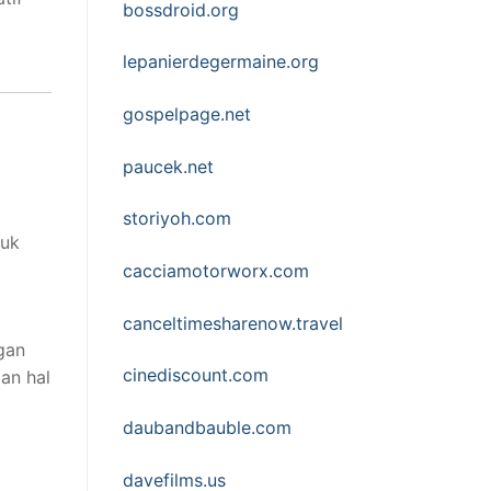
bossdroid.org
lepanierdegermaine.org
gospelpage.net
paucek.net
storiyoh.com
tuk
cacciamotorworx.com
canceltimesharenow.travel
gan
cinediscount.com
an hal
daubandbauble.com
davefilms.us