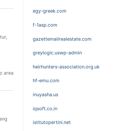
egy-greek.com
f-1asp.com
tur,
gazettemailrealestate.com
greylogic.uswp-admin
heirhunters-association.org.uk
p area
hf-emu.com
inuyasha.us
iqsoft.co.in
cang
istitutopertini.net