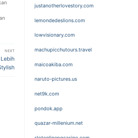
kan
justanotherlovestory.com
dan
lemondedeslions.com
lowvisionary.com
machupicchutours.travel
NEXT
 Lebih
maicoakiba.com
Stylish
naruto-pictures.us
net9k.com
pondok.app
quazar-millenium.net
slotonlinepgcasino.com