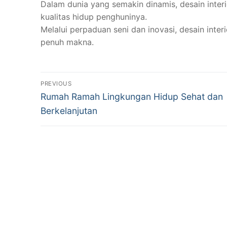
Dalam dunia yang semakin dinamis, desain inter
kualitas hidup penghuninya.
Melalui perpaduan seni dan inovasi, desain int
penuh makna.
Navigasi
PREVIOUS
Previous
pos
Rumah Ramah Lingkungan Hidup Sehat dan
post:
Berkelanjutan