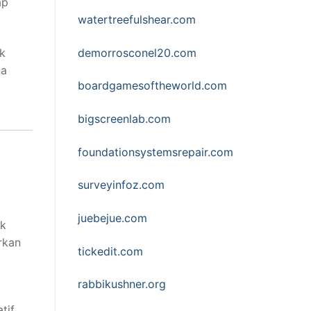
ap
watertreefulshear.com
demorrosconel20.com
uk
na
boardgamesoftheworld.com
bigscreenlab.com
foundationsystemsrepair.com
surveyinfoz.com
juebejue.com
uk
rkan
tickedit.com
rabbikushner.org
tif