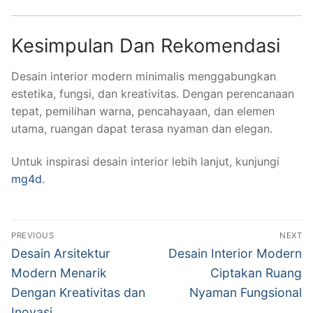
Kesimpulan Dan Rekomendasi
Desain interior modern minimalis menggabungkan
estetika, fungsi, dan kreativitas. Dengan perencanaan
tepat, pemilihan warna, pencahayaan, dan elemen
utama, ruangan dapat terasa nyaman dan elegan.
Untuk inspirasi desain interior lebih lanjut, kunjungi
mg4d
.
Navigasi
PREVIOUS
NEXT
pos
Previous
Next
Desain Arsitektur
Desain Interior Modern
post:
post:
Modern Menarik
Ciptakan Ruang
Dengan Kreativitas dan
Nyaman Fungsional
Inovasi