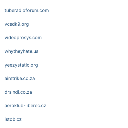
tuberadioforum.com
vcsdk9.org
videoprosys.com
whytheyhate.us
yeezystatic.org
airstrike.co.za
drsindi.co.za
aeroklub-liberec.cz
istob.cz