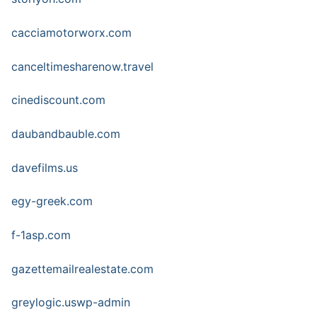
cacciamotorworx.com
canceltimesharenow.travel
cinediscount.com
daubandbauble.com
davefilms.us
egy-greek.com
f-1asp.com
gazettemailrealestate.com
greylogic.uswp-admin